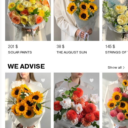
ROOM FILLED WITH FLOWERS
201 $
38 $
145 $
SOLAR PAINTS
THE AUGUST SUN
STRINGS OF 
WE ADVISE
Show all
NEW
NEW