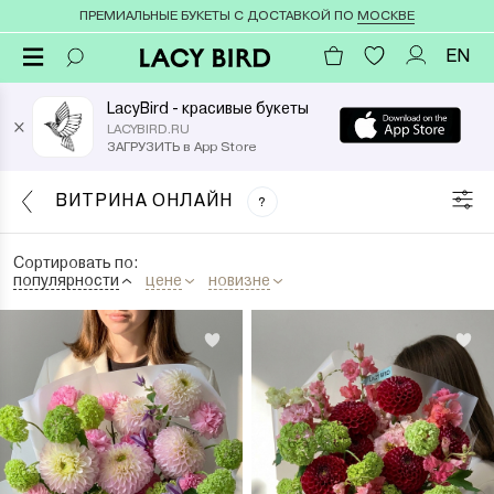
ПРЕМИАЛЬНЫЕ БУКЕТЫ С ДОСТАВКОЙ ПО
МОСКВЕ
EN
LacyBird - красивые букеты
×
LACYBIRD.RU
ЗАГРУЗИТЬ в App Store
ВИТРИНА ОНЛАЙН
?
Сортировать по:
популярности
цене
новизне