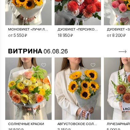
МОНОБУКЕТ «ЛУЧИ ЛЕТА»
ДУОБУКЕТ «ПЕРСИКОВЫЙ СОРБЕТ»
от 5 550 ₽
18 950 ₽
от 8 200 ₽
ВИТРИНА
06.08.26
СОЛНЕЧНЫЕ КРАСКИ
АВГУСТОВСКОЕ СОЛНЦЕ
ЛУЧЕЗАРНЫЙ
16 500 ₽
3 150 ₽
5 000 ₽