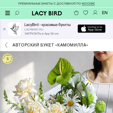
ПРЕМИАЛЬНЫЕ БУКЕТЫ С ДОСТАВКОЙ ПО
МОСКВЕ
EN
LacyBird - красивые букеты
×
LACYBIRD.RU
ЗАГРУЗИТЬ в App Store
АВТОРСКИЙ БУКЕТ «КАМОМИЛЛА»
РАЗМЕР НА ФОТО
S