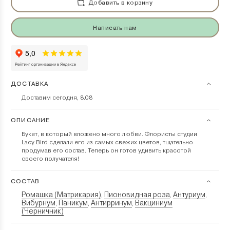
Добавить в корзину
Написать нам
ДОСТАВКА
Доставим сегодня, 8.08
ОПИСАНИЕ
Букет, в который вложено много любви. Флористы студии
Lacy Bird сделали его из самых свежих цветов, тщательно
продумав его состав. Теперь он готов удивить красотой
своего получателя!
СОСТАВ
Ромашка (Матрикария)
Пионовидная роза
Антуриум
,
,
,
Вибурнум
Паникум
Антирринум
Вакциниум
,
,
,
(Черничник)